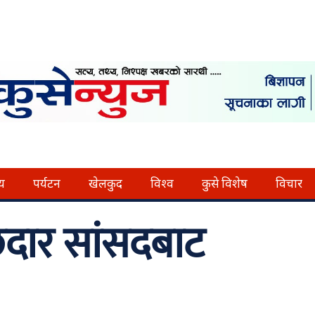
्य
पर्यटन
खेलकुद
विश्व
कुसे विशेष
विचार
च्छदार सांसदबाट