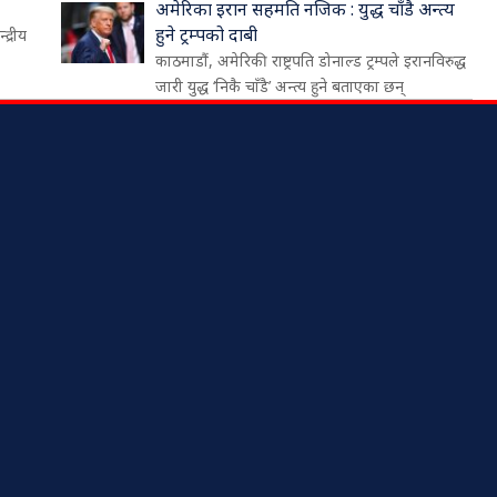
अमेरिका इरान सहमति नजिक : युद्ध चाँडै अन्त्य
हुने ट्रम्पको दाबी
द्रीय
काठमाडौं, अमेरिकी राष्ट्रपति डोनाल्ड ट्रम्पले इरानविरुद्ध
जारी युद्ध ‘निकै चाँडै’ अन्त्य हुने बताएका छन्