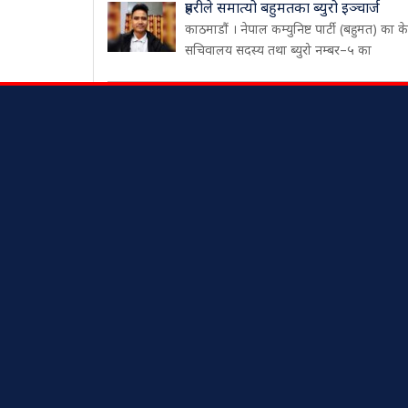
प्रहरीले समात्यो बहुमतका ब्युरो इञ्चार्ज
काठमाडौं । नेपाल कम्युनिष्ट पार्टी (बहुमत) का केन्
सचिवालय सदस्य तथा ब्युरो नम्बर–५ का