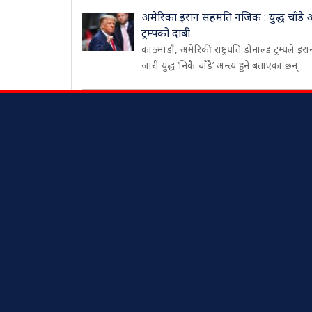
अमेरिका इरान सहमति नजिक : युद्ध चाँडै अन्त
ट्रम्पको दाबी
काठमाडौं, अमेरिकी राष्ट्रपति डोनाल्ड ट्रम्पले इरा
जारी युद्ध ‘निकै चाँडै’ अन्त्य हुने बताएका छन्