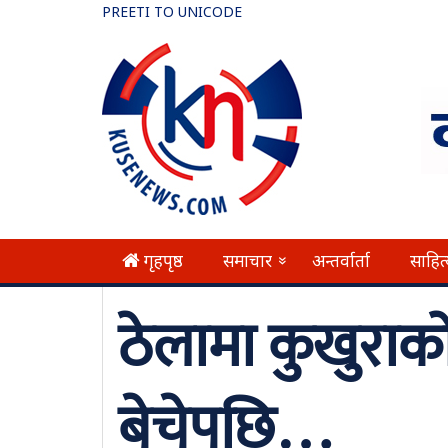
PREETI TO UNICODE
गृहपृष्ठ
समाचार
अन्तर्वार्ता
साहित
»
ठेलामा कुखुराको
बेचेपछि…