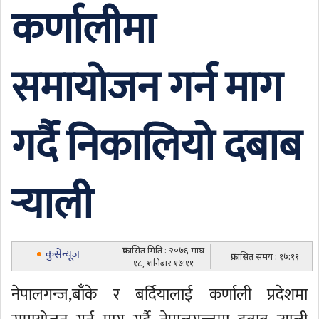
कर्णालीमा
समायोजन गर्न माग
गर्दै निकालियो दबाब
र्‍याली
प्रकासित मिति : २०७६ माघ
कुसेन्यूज
प्रकासित समय : १७:११
१८, शनिबार १७:११
नेपालगन्ज,बाँके र बर्दियालाई कर्णाली प्रदेशमा