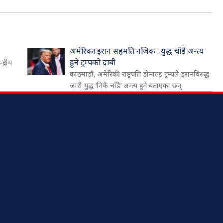
अमेरिका इरान सहमति नजिक : युद्ध चाँडै अन्त्य
हुने ट्रम्पको दाबी
द्रीय
काठमाडौं, अमेरिकी राष्ट्रपति डोनाल्ड ट्रम्पले इरानविरुद्ध
जारी युद्ध ‘निकै चाँडै’ अन्त्य हुने बताएका छन्