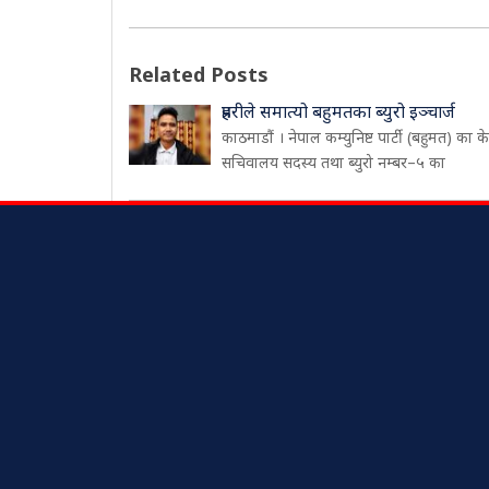
Related Posts
प्रहरीले समात्यो बहुमतका ब्युरो इञ्चार्ज
काठमाडौं । नेपाल कम्युनिष्ट पार्टी (बहुमत) का केन्
सचिवालय सदस्य तथा ब्युरो नम्बर–५ का