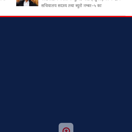
सचिवालय सदस्य तथा ब्युरो नम्बर–५ का