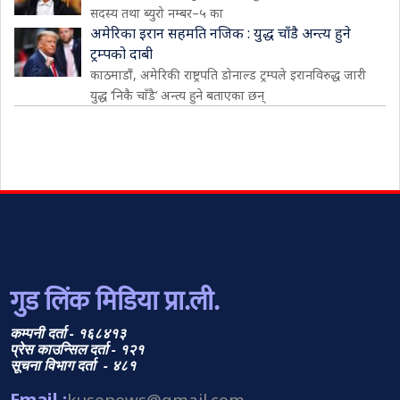
सदस्य तथा ब्युरो नम्बर–५ का
अमेरिका इरान सहमति नजिक : युद्ध चाँडै अन्त्य हुने
ट्रम्पको दाबी
काठमाडौं, अमेरिकी राष्ट्रपति डोनाल्ड ट्रम्पले इरानविरुद्ध जारी
युद्ध ‘निकै चाँडै’ अन्त्य हुने बताएका छन्
गुड लिंक मिडिया प्रा.ली.
कम्पनी दर्ता - १६८४१३
प्रेस काउन्सिल दर्ता - १२१
सूचना विभाग दर्ता - ४८१
Email :
kusenews@gmail.com