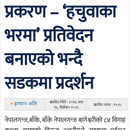
प्रकरण – ‘हचुवाका
भरमा’ प्रतिवेदन
बनाएको भन्दै
सडकमा प्रदर्शन
प्रकासित मिति : २०७६ माघ
इरफान अलि
प्रकासित समय : १५:१८
१६, बिहीबार १५:१८
नेपालगन्ज,बाँके, बाँके नेपालगन्ज बागेश्वरीको ८४ विगाह