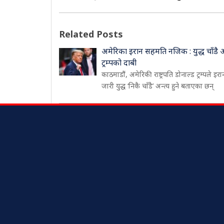
Related Posts
अमेरिका इरान सहमति नजिक : युद्ध चाँडै अन्त
ट्रम्पको दाबी
काठमाडौं, अमेरिकी राष्ट्रपति डोनाल्ड ट्रम्पले इरा
जारी युद्ध ‘निकै चाँडै’ अन्त्य हुने बताएका छन्