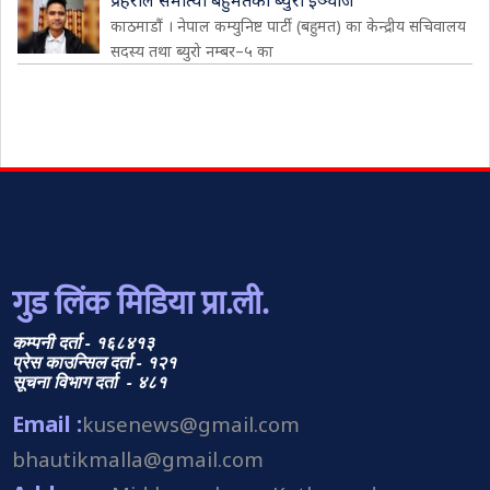
प्रहरीले समात्यो बहुमतका ब्युरो इञ्चार्ज
काठमाडौं । नेपाल कम्युनिष्ट पार्टी (बहुमत) का केन्द्रीय सचिवालय
सदस्य तथा ब्युरो नम्बर–५ का
गुड लिंक मिडिया प्रा.ली.
कम्पनी दर्ता - १६८४१३
प्रेस काउन्सिल दर्ता - १२१
सूचना विभाग दर्ता - ४८१
Email :
kusenews@gmail.com
bhautikmalla@gmail.com