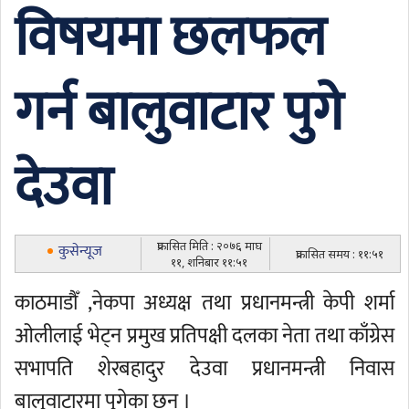
विषयमा छलफल
गर्न बालुवाटार पुगे
देउवा
प्रकासित मिति : २०७६ माघ
कुसेन्यूज
प्रकासित समय : ११:५१
११, शनिबार ११:५१
काठमाडौँ ,नेकपा अध्यक्ष तथा प्रधानमन्त्री केपी शर्मा
ओलीलाई भेट्न प्रमुख प्रतिपक्षी दलका नेता तथा काँग्रेस
सभापति शेरबहादुर देउवा प्रधानमन्त्री निवास
बालुवाटारमा पुगेका छन् ।