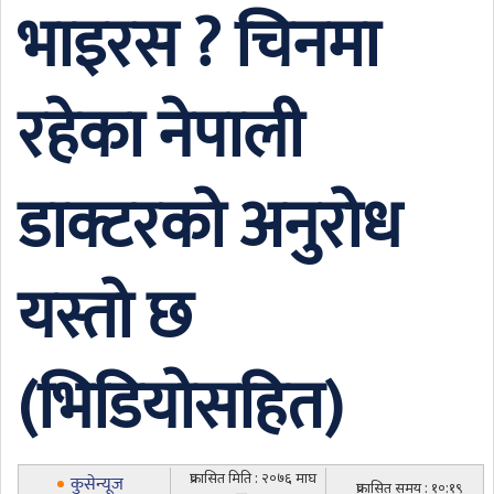
भाइरस ? चिनमा
रहेका नेपाली
डाक्टरको अनुरोध
यस्तो छ
(भिडियोसहित)
प्रकासित मिति : २०७६ माघ
कुसेन्यूज
प्रकासित समय : १०:१९