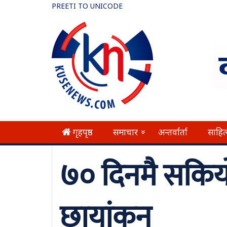
PREETI TO UNICODE
गृहपृष्ठ
समाचार
अन्तर्वार्ता
साहित
»
७० दिनमै सकियो 
छायांकन