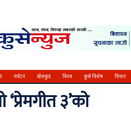
्य
पर्यटन
खेलकुद
विश्व
कुसे विशेष
विचार
‘प्रेमगीत ३’को