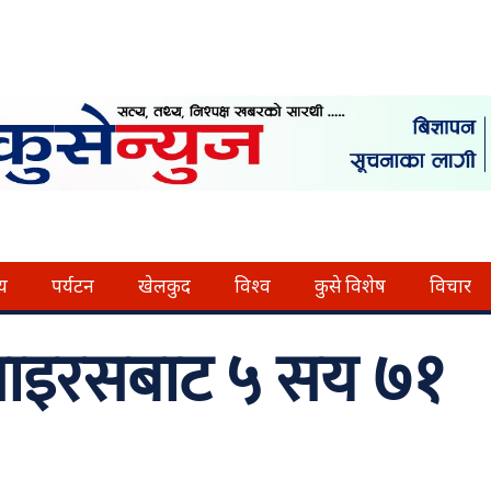
्य
पर्यटन
खेलकुद
विश्व
कुसे विशेष
विचार
भाइरसबाट ५ सय ७१