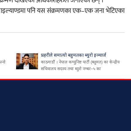
ंक्रमण देखिएको अधिकारीहरुले जनाएका छन् ।
थाइल्याण्डमा पनि यस संक्रमणका एक–एक जना भेटिएका
प्रहरीले समात्यो बहुमतका ब्युरो इञ्चार्ज
फ्नो
काठमाडौं । नेपाल कम्युनिष्ट पार्टी (बहुमत) का केन्द्रीय
सचिवालय सदस्य तथा ब्युरो नम्बर–५ का