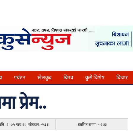
्य
पर्यटन
खेलकुद
विश्व
कुसे विशेष
विचार
 प्रेम..
 मिति : २०७५ माघ २८, सोमबार ०२:३३
प्रकासित समय : ०२:३३