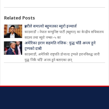
Related Posts
प्रहरीले समात्यो बहुमतका ब्युरो इञ्चार्ज
काठमाडौं । नेपाल कम्युनिष्ट पार्टी (बहुमत) का केन्द्रीय सचिवालय
सदस्य तथा ब्युरो नम्बर–५ का
अमेरिका इरान सहमति नजिक : युद्ध चाँडै अन्त्य हुने
ट्रम्पको दाबी
काठमाडौं, अमेरिकी राष्ट्रपति डोनाल्ड ट्रम्पले इरानविरुद्ध जारी
युद्ध ‘निकै चाँडै’ अन्त्य हुने बताएका छन्