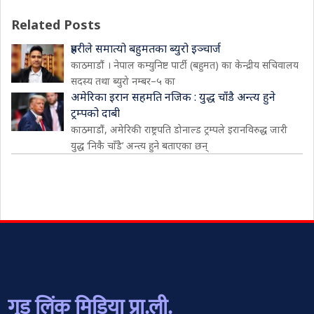
Related Posts
प्रहरीले समात्यो बहुमतका ब्युरो इञ्चार्ज
काठमाडौं । नेपाल कम्युनिष्ट पार्टी (बहुमत) का केन्द्रीय सचिवालय
सदस्य तथा ब्युरो नम्बर–५ का
अमेरिका इरान सहमति नजिक : युद्ध चाँडै अन्त्य हुने
ट्रम्पको दाबी
काठमाडौं, अमेरिकी राष्ट्रपति डोनाल्ड ट्रम्पले इरानविरुद्ध जारी
युद्ध ‘निकै चाँडै’ अन्त्य हुने बताएका छन्
गुड लिंक मिडिया प्रा.ली.