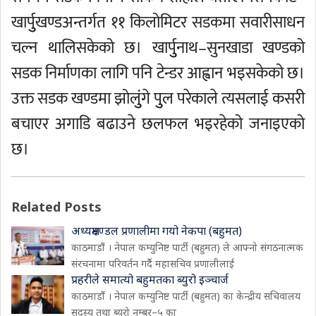
खार्पुुखण्डअन्तर्गत ११ किलोमिटर सडकमा सवारीसाधन
चल्न थालिसकेको छ। खार्पुुनाथ–सुनखाडा खण्डको
सडक निर्माणका लागि पनि टेन्डर आह्वान भइसकेको छ।
उक्त सडक खण्डमा झोलुुंगे पुुल परेकाले त्यसलाई कसरी
बचाएर अगाडि बढाउने छलफल भइरहेको जनाइएको
छ।
Related Posts
अध्यक्षमण्डल प्रणालीमा गयो नेकपा (बहुमत)
काठमाडौं । नेपाल कम्युनिष्ट पार्टी (बहुमत) ले आफ्नो संगठनात्मक
संरचनामा परिवर्तन गर्दै महासचिव प्रणालीलाई
प्रहरीले समात्यो बहुमतका ब्युरो इञ्चार्ज
काठमाडौं । नेपाल कम्युनिष्ट पार्टी (बहुमत) का केन्द्रीय सचिवालय
सदस्य तथा ब्युरो नम्बर–५ का