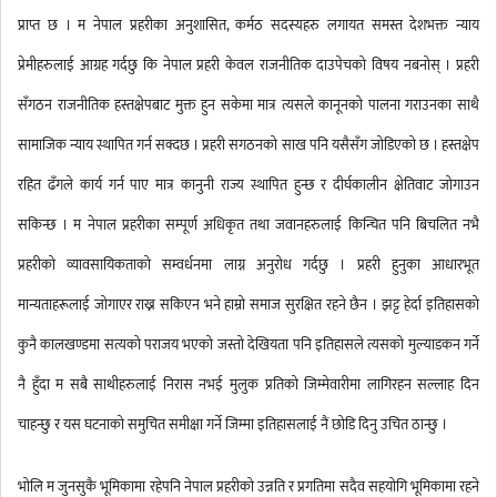
प्राप्त छ । म नेपाल प्रहरीका अनुशासित, कर्मठ सदस्यहरु लगायत समस्त देशभक्त न्याय
प्रेमीहरुलाई आग्रह गर्दछु कि नेपाल प्रहरी केवल राजनीतिक दाउपेचको विषय नबनोस् । प्रहरी
सँगठन राजनीतिक हस्तक्षेपबाट मुक्त हुन सकेमा मात्र त्यसले कानूनको पालना गराउनका साथै
सामाजिक न्याय स्थापित गर्न सक्दछ । प्रहरी सगठनको साख पनि यसैसँग जोडिएको छ । हस्तक्षेप
रहित ढँगले कार्य गर्न पाए मात्र कानुनी राज्य स्थापित हुन्छ र दीर्घकालीन क्षेतिवाट जोगाउन
सकिन्छ । म नेपाल प्रहरीका सम्पूर्ण अधिकृत तथा जवानहरुलाई किन्चित पनि बिचलित नभै
प्रहरीको व्यावसायिकताको सम्वर्धनमा लाग्न अनुरोध गर्दछु । प्रहरी हुनुका आधारभूत
मान्यताहरूलाई जोगाएर राख्न सकिएन भने हाम्रो समाज सुरक्षित रहने छैन । झट्ट हेर्दा इतिहासको
कुनै कालखण्डमा सत्यको पराजय भएको जस्तो देखियता पनि इतिहासले त्यसको मुल्याडकन गर्ने
नै हुँदा म सबै साथीहरुलाई निरास नभई मुलुक प्रतिको जिम्मेवारीमा लागिरहन सल्लाह दिन
चाहन्छु र यस घटनाको समुचित समीक्षा गर्ने जिम्मा इतिहासलाई नैं छोडि दिनु उचित ठान्छु ।
भोलि म जुनसुकै भूमिकामा रहेपनि नेपाल प्रहरीको उन्नति र प्रगतिमा सदैव सहयोगि भूमिकामा रहने