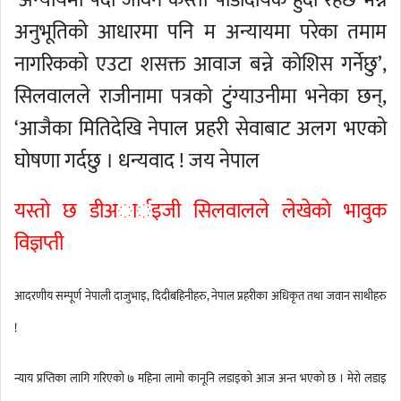
‘अन्यायमा पर्दा जीवन कस्तो पीडादायक हुँदो रहेछ भन्ने
अनुभूतिको आधारमा पनि म अन्यायमा परेका तमाम
नागरिकको एउटा शसक्त आवाज बन्ने कोशिस गर्नेछु’,
सिलवालले राजीनामा पत्रको टुंग्याउनीमा भनेका छन्,
‘आजैका मितिदेखि नेपाल प्रहरी सेवाबाट अलग भएको
घोषणा गर्दछु । धन्यवाद ! जय नेपाल
यस्ताे छ डीअार्इजी सिलवालले लेखेकाे भावुक
विज्ञप्ती
आदरणीय सम्पूर्ण नेपाली दाजुभाइ, दिदीबहिनीहरु, नेपाल प्रहरीका अधिकृत तथा जवान साथीहरु
!
न्याय प्रप्तिका लागि गरिएको ७ महिना लामो कानूनि लडाइको आज अन्त भएको छ । मेरो लडाइ