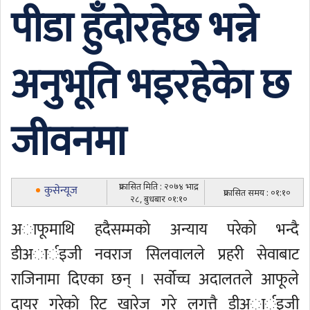
पीडा हुँदोरहेछ भन्ने
अनुभूति भइरहेकाे छ
जीवनमा
प्रकासित मिति : २०७४ भाद्र
कुसेन्यूज
प्रकासित समय : ०१:१०
२८, बुधबार ०१:१०
अाफूमाथि हदैसम्मकाे अन्याय परेकाे भन्दै
डीअार्इजी नवराज सिलवालले प्रहरी सेवाबाट
राजिनामा दिएका छन् । सर्वोच्च अदालतले आफूले
दायर गरेको रिट खारेज गरे लगत्तै डीअार्इजी