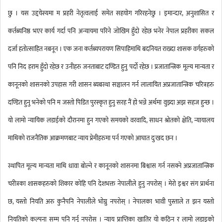
छु । यस उद्दयेस्यमा म प्रहरी नेतृत्वलाई समेत सहयोग गरिरहनेछु । इमान्दार, अनुशासित र
कर्तब्यनिष्ठ भएर कार्य गर्दा पनि अन्यायमा परिने जोखिम हुँदो रहेछ भनेर नेपाल प्रहरीका सकल
दर्जा हतोत्साहित नबनून । एक जना कर्तब्यपरायण सिपाहिमाथि बदनियत राख्दा शासक वर्गहरुको
पनि निद हराम हुँदो रहेछ र उनीहरु जनताबाट दण्डित हुनु पर्दो रहेछ । प्रजातान्त्रिक मूल्य मान्यता र
कानूनको शासनको उपहास गरी शासन ब्यबस्था सञ्चालन गर्न लालायित अप्रजातान्त्रिक चरित्रहरु
दण्डित हुनु भनेको पनि म जस्तो पिडित पुरस्कृत हुनु सरह नैं हो भन्ने अर्थमा वुझ्दा अझ सहज हुन्छ ।
यो लामो न्यायिक लडाईको दौरानमा हुन गएको समयको वरवादि, साधन श्रोतको क्षेति, न्यायालय
माथिको राजनैतिक आक्रमणबाट न्याय प्रेमीहरुमा पर्न गएको आघात दुःखद छन ।
स्थापित मूल्य मान्यता माथि धावा बोल्ने र कानूनको शासनमा बिश्वास गर्न नसक्ने अप्रजातान्त्रिक
चरीत्रका शासकहरुको शिकार कोहि पनि देशभक्त नेपालीले हुनु नपरोस् । मेरो इश्वर संग प्रार्थना
छ, यस्तो नियति अरु कुनैपनि नेपालीले भोग्नु नपरोस् । नेपालका भावी पुस्ताले त झन यस्तो
नियतिको कल्पना सम्म पनि गर्नु नपरोस् । न्याय प्राप्तिका खातिर यो कठिन र लामो लडाइको