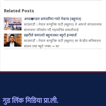
Related Posts
अध्यक्षमण्डल प्रणालीमा गयो नेकपा (बहुमत)
काठमाडौं । नेपाल कम्युनिष्ट पार्टी (बहुमत) ले आफ्नो संगठनात्मक
संरचनामा परिवर्तन गर्दै महासचिव प्रणालीलाई
प्रहरीले समात्यो बहुमतका ब्युरो इञ्चार्ज
काठमाडौं । नेपाल कम्युनिष्ट पार्टी (बहुमत) का केन्द्रीय सचिवालय
सदस्य तथा ब्युरो नम्बर–५ का
गुड लिंक मिडिया प्रा.ली.