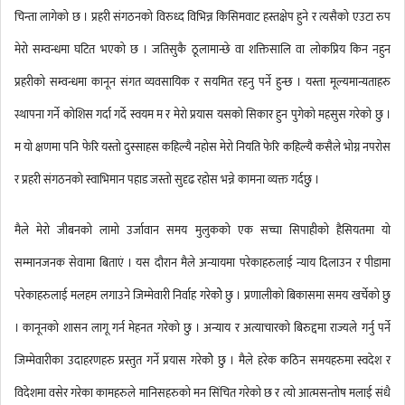
चिन्ता लागेको छ । प्रहरी संगठनको विरुध्द विभिन्न किसिमवाट हस्तक्षेप हुने र त्यसैको एउटा रुप
मेरो सम्वन्धमा घटित भएको छ । जतिसुकै ठूलामान्छे वा शक्तिसालि वा लोकप्रिय किन नहुन
प्रहरीको सम्वन्धमा कानून संगत व्यवसायिक र सयमित रहनु पर्ने हुन्छ । यस्ता मूल्यमान्यताहरु
स्थापना गर्ने कोशिस गर्दा गर्दे स्वयम म र मेरो प्रयास यसको सिकार हुन पुगेको महसुस गरेको छु ।
म यो क्षणमा पनि फेरि यस्तो दुस्साहस कहिल्यै नहोस मेरो नियति फेरि कहिल्यै कसैले भोग्न नपरोस
र प्रहरी संगठनको स्वाभिमान पहाड जस्तो सुदृढ रहोस भन्ने कामना व्यक्त गर्दछु ।
मैले मेरो जीबनको लामो उर्जावान समय मुलुकको एक सच्चा सिपाहीको हैसियतमा यो
सम्मानजनक सेवामा बिताएं । यस दौरान मैले अन्यायमा परेकाहरुलाई न्याय दिलाउन र पीडामा
परेकाहरुलाई मलहम लगाउने जिम्मेवारी निर्वाह गरेकोे छु । प्रणालीको बिकासमा समय खर्चेको छु
। कानूनको शासन लागू गर्न मेहनत गरेको छु । अन्याय र अत्याचारको बिरुद्दमा राज्यले गर्नु पर्ने
जिम्मेवारीका उदाहरणहरु प्रस्तुत गर्ने प्रयास गरेकोे छु । मैले हरेक कठिन समयहरुमा स्वदेश र
विदेशमा वसेर गरेका कामहरुले मानिसहरुको मन सिंचित गरेको छ र त्यो आत्मसन्तोष मलाई संधै