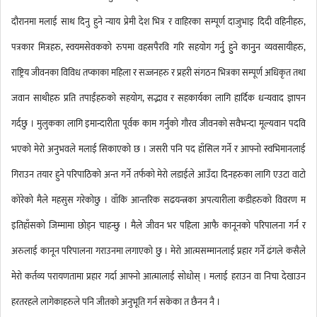
दौरानमा मलाई साथ दिनु हुने न्याय प्रेमी देश भित्र र वाहिरका सम्पूर्ण दाजुभाइ दिदी वहिनीहरु,
पत्रकार मित्रहरु, स्वयमसेवकको रुपमा वहसपैरवि गरि सहयोग गर्नुु हुुने कानुुन व्यवसायीहरु,
राष्ट्रिय जीवनका विविध तप्काका महिला र सज्जनहरु र प्रहरी संगठन भित्रका सम्पूर्ण अधिकृत तथा
जवान साथीहरु प्रति तपाईंहरुको सहयोग, सद्भाव र सहकार्यका लागि हार्दिक धन्यवाद ज्ञापन
गर्दछु । मुलुकका लागि इमान्दारीता पूर्वक काम गर्नुको गौरव जीवनको सवैभन्दा मूल्यवान पदवि
भएको मेरो अनुभवले मलाई सिकाएको छ । जसरी पनि पद हाँसिल गर्ने र आफ्नो स्वभिमानलाई
गिराउन तयार हुने परिपाठिको अन्त गर्ने तर्फको मेरो लडाईले आउँदा दिनहरुका लागि एउटा वाटो
कोरेको मैले महसुस गरेकोछु । वाँकि आन्तरिक सढयन्त्रका अपत्यारीला कडीहरुको विवरण म
इतिहाँसको जिम्मामा छोड्न चाहन्छु । मैले जीवन भर पहिला आफै कानूनको परिपालना गर्न र
अरुलाई कानून परिपालना गराउनमा लगाएको छु । मेरो आत्मसम्मानलाई प्रहार गर्ने ढंगले कसैले
मेरो कर्तव्य परायणतामा प्रहार गर्दा आफ्नो आत्मालाई सोधोस् । मलाई हराउन वा निचा देखाउन
हरतरहले लागेकाहरुले पनि जीतको अनुभूति गर्न सकेका त छैनन नै ।