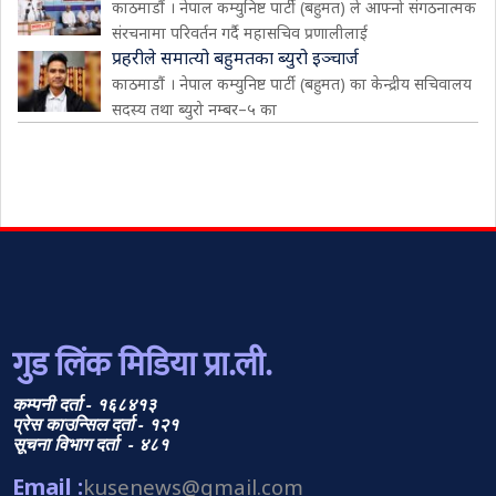
काठमाडौं । नेपाल कम्युनिष्ट पार्टी (बहुमत) ले आफ्नो संगठनात्मक
संरचनामा परिवर्तन गर्दै महासचिव प्रणालीलाई
प्रहरीले समात्यो बहुमतका ब्युरो इञ्चार्ज
काठमाडौं । नेपाल कम्युनिष्ट पार्टी (बहुमत) का केन्द्रीय सचिवालय
सदस्य तथा ब्युरो नम्बर–५ का
गुड लिंक मिडिया प्रा.ली.
कम्पनी दर्ता - १६८४१३
प्रेस काउन्सिल दर्ता - १२१
सूचना विभाग दर्ता - ४८१
Email :
kusenews@gmail.com