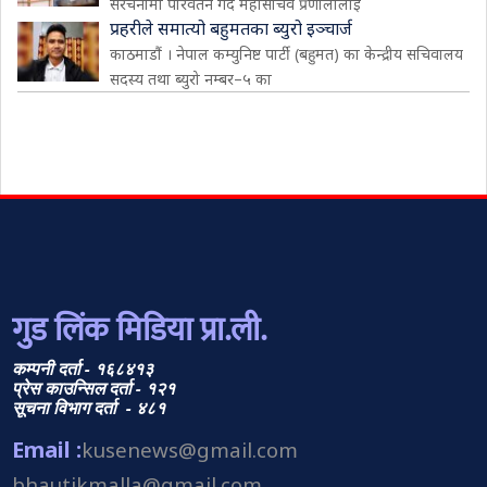
संरचनामा परिवर्तन गर्दै महासचिव प्रणालीलाई
प्रहरीले समात्यो बहुमतका ब्युरो इञ्चार्ज
काठमाडौं । नेपाल कम्युनिष्ट पार्टी (बहुमत) का केन्द्रीय सचिवालय
सदस्य तथा ब्युरो नम्बर–५ का
गुड लिंक मिडिया प्रा.ली.
कम्पनी दर्ता - १६८४१३
प्रेस काउन्सिल दर्ता - १२१
सूचना विभाग दर्ता - ४८१
Email :
kusenews@gmail.com
bhautikmalla@gmail.com