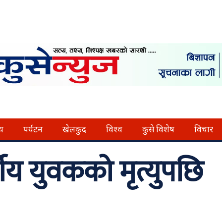
्य
पर्यटन
खेलकुद
विश्व
कुसे विशेष
विचार
षीय युवकको मृत्युपछि