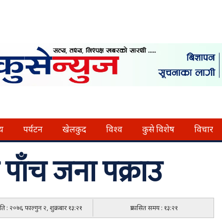
्य
पर्यटन
खेलकुद
विश्व
कुसे विशेष
विचार
ाँच जना पक्राउ
मिति : २०७६ फाल्गुन २, शुक्रबार १३:२१
प्रकासित समय : १३:२१