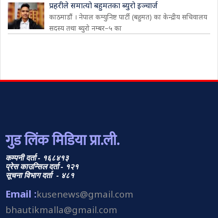
प्रहरीले समात्यो बहुमतका ब्युरो इञ्चार्ज
काठमाडौं । नेपाल कम्युनिष्ट पार्टी (बहुमत) का केन्द्रीय सचिवालय
सदस्य तथा ब्युरो नम्बर–५ का
गुड लिंक मिडिया प्रा.ली.
कम्पनी दर्ता - १६८४१३
प्रेस काउन्सिल दर्ता - १२१
सूचना विभाग दर्ता - ४८१
Email :
kusenews@gmail.com
bhautikmalla@gmail.com