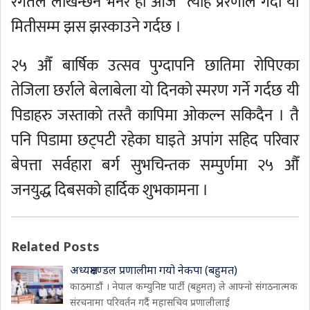
रगतले लेखिन्छन भनेर हो आज त्यहि प्रेरणाले गर्दा यो
मितीसम्म झस झस्काउने गर्दछ ।
२५ औँ बार्षिक उत्सव पुग्दापनि छातिमा रोपिएका
तेजिला छर्राले बेलाबेला यो दिनको स्मरण गर्ने गर्दछ यी
पिडाहरु जस्ताको तस्तै कापिमा ओकल्न सकिदैन । तै
पनि पिडामा छट्पटी रहेका घाइते अपांग सहिद परिवार
बेपत्ता सर्वहारा बर्ग सुभचिन्तक सम्पुर्णमा २५ औँ
जनयुद्ध दिबसको हार्दिक शुभकामना ।
Related Posts
अध्यक्षमण्डल प्रणालीमा गयो नेकपा (बहुमत)
काठमाडौं । नेपाल कम्युनिष्ट पार्टी (बहुमत) ले आफ्नो संगठनात्मक
संरचनामा परिवर्तन गर्दै महासचिव प्रणालीलाई