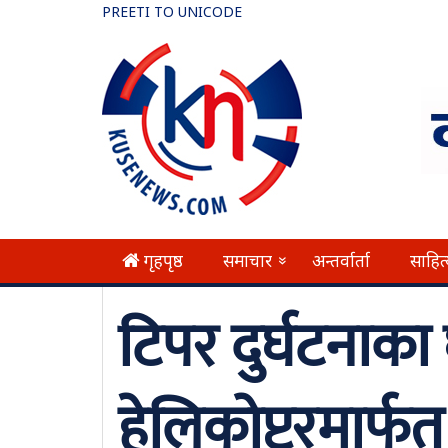
PREETI TO UNICODE
गृहपृष्ठ
समाचार
अन्तर्वार्ता
साहित
»
टिपर दुर्घटनाका
हेलिकोप्टरमार्फत