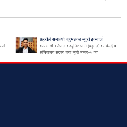
प्रहरीले समात्यो बहुमतका ब्युरो इञ्चार्ज
फ्नो
काठमाडौं । नेपाल कम्युनिष्ट पार्टी (बहुमत) का केन्द्रीय
सचिवालय सदस्य तथा ब्युरो नम्बर–५ का