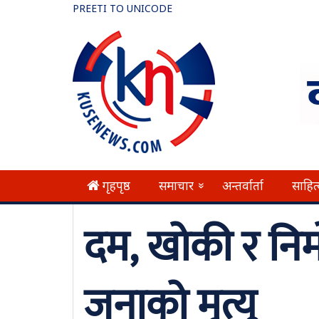
PREETI TO UNICODE
गृहपृष्ठ
समाचार
अन्तर्वार्ता
साहित
»
दम, खोकी र निमो
जनाको मृत्यु