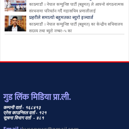
काठमाडौं । नेपाल कम्युनिष्ट पार्टी (बहुमत) ले आफ्नो संगठनात्मक
संरचनामा परिवर्तन गर्दै महासचिव प्रणालीलाई
प्रहरीले समात्यो बहुमतका ब्युरो इञ्चार्ज
काठमाडौं । नेपाल कम्युनिष्ट पार्टी (बहुमत) का केन्द्रीय सचिवालय
सदस्य तथा ब्युरो नम्बर–५ का
गुड लिंक मिडिया प्रा.ली.
कम्पनी दर्ता - १६८४१३
प्रेस काउन्सिल दर्ता - १२१
सूचना विभाग दर्ता - ४८१
Email :
kusenews@gmail.com