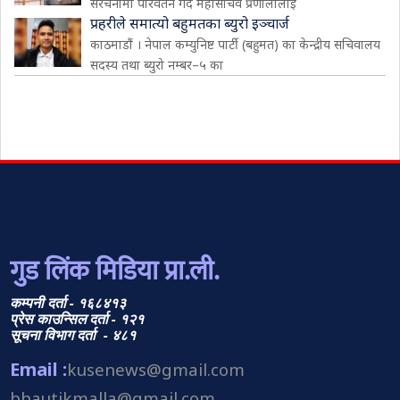
संरचनामा परिवर्तन गर्दै महासचिव प्रणालीलाई
प्रहरीले समात्यो बहुमतका ब्युरो इञ्चार्ज
काठमाडौं । नेपाल कम्युनिष्ट पार्टी (बहुमत) का केन्द्रीय सचिवालय
सदस्य तथा ब्युरो नम्बर–५ का
गुड लिंक मिडिया प्रा.ली.
कम्पनी दर्ता - १६८४१३
प्रेस काउन्सिल दर्ता - १२१
सूचना विभाग दर्ता - ४८१
Email :
kusenews@gmail.com
bhautikmalla@gmail.com