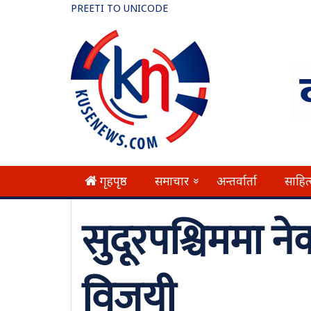
PREETI TO UNICODE
गृहपृष्ठ
समाचार
अन्तर्वार्ता
साहित
»
सुदूरपश्चिममा न
विजयी