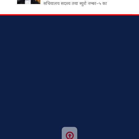
सचिवालय सदस्य तथा ब्युरो नम्बर–५ का