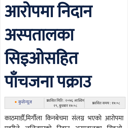
आरोपमा निदान
अस्पतालका
सिइओसहित
पाँचजना पक्राउ
प्रकासित मिति : २०७६ आश्विन
कुसेन्यूज
प्रकासित समय : १७:०८
२९, बुधबार १७:०८
काठमाडाैँ,मिर्गौला किनबेचमा संलग्न भएको आरोपमा