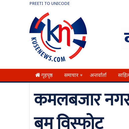
PREETI TO UNICODE
गृहपृष्ठ
समाचार
अन्तर्वार्ता
साहित
»
कमलबजार नगरप
बम विस्फोट