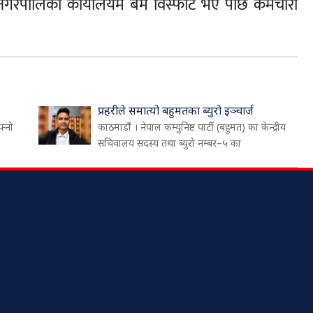
। नगरपालिका कार्यालयमै बम विस्फोट भए पछि कर्मचारी
प्रहरीले समात्यो बहुमतका ब्युरो इञ्चार्ज
फ्नो
काठमाडौं । नेपाल कम्युनिष्ट पार्टी (बहुमत) का केन्द्रीय
सचिवालय सदस्य तथा ब्युरो नम्बर–५ का