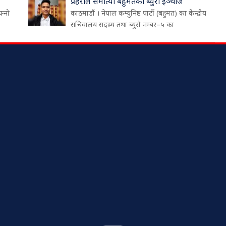
प्रहरीले समात्यो बहुमतका ब्युरो इञ्चार्ज
फ्नो
काठमाडौं । नेपाल कम्युनिष्ट पार्टी (बहुमत) का केन्द्रीय
सचिवालय सदस्य तथा ब्युरो नम्बर–५ का