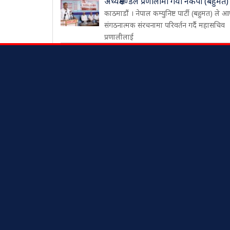
अध्यक्षमण्डल प्रणालीमा गयो नेकपा (बहुमत)
काठमाडौं । नेपाल कम्युनिष्ट पार्टी (बहुमत) ले आ
संगठनात्मक संरचनामा परिवर्तन गर्दै महासचिव
प्रणालीलाई