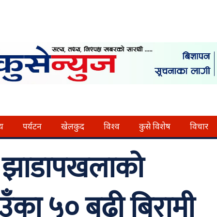
्य
पर्यटन
खेलकुद
विश्व
कुसे विशेष
विचार
मा झाडापखलाको
ाउँका ५० बढी बिरामी