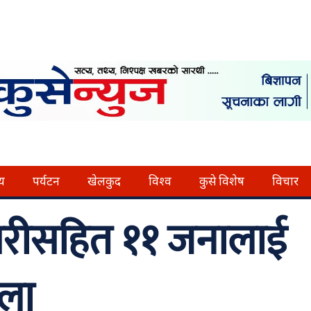
्य
पर्यटन
खेलकुद
विश्व
कुसे विशेष
विचार
धरीसहित ११ जनालाई
ला