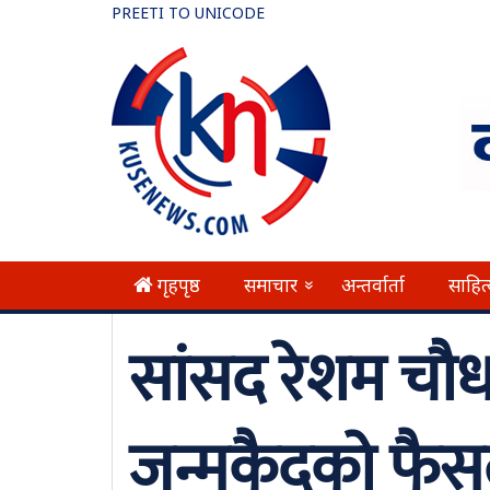
PREETI TO UNICODE
गृहपृष्ठ
समाचार
अन्तर्वार्ता
साहित
»
सांसद रेशम चौ
जन्मकैदको फैस