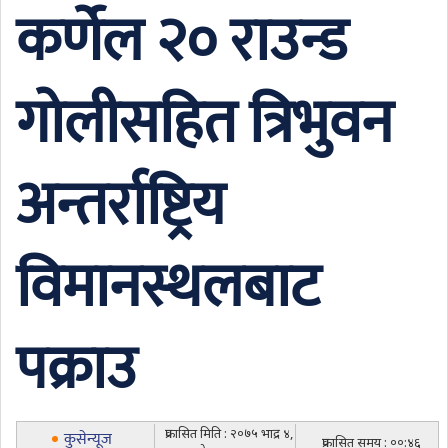
कर्णेल २० राउन्ड
गोलीसहित त्रिभुवन
अन्तर्राष्ट्रिय
विमानस्थलबाट
पक्राउ
प्रकासित मिति : २०७५ भाद्र ४,
कुसेन्यूज
प्रकासित समय : ००:४६