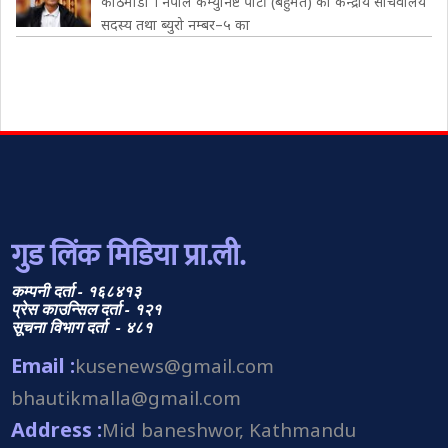
काठमाडौं । नेपाल कम्युनिष्ट पार्टी (बहुमत) का केन्द्रीय सचिवालय
सदस्य तथा ब्युरो नम्बर–५ का
गुड लिंक मिडिया प्रा.ली.
कम्पनी दर्ता - १६८४१३
प्रेस काउन्सिल दर्ता - १२१
सूचना विभाग दर्ता - ४८१
Email :
kusenews@gmail.com
bhautikmalla@gmail.com
Address :
Mid baneshwor, Kathmandu