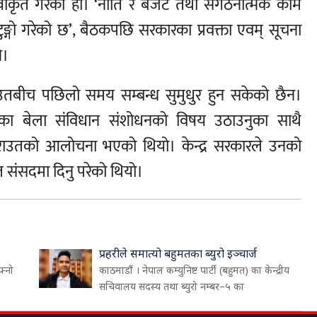
अस्वीकृत गरेको हो। ‘नीति र बजेट तथा संगठनात्मक काम
टुङ्गो गरेको छ’, बैठकपछि सरकारका प्रवक्ता एवम् सूचना
े।
री राउतबीच पछिलो समय सम्बन्ध सुमुधुर हुन सकेको छैन।
भ्रमणका बेला संविधान संशोधनको विषय उठाउनुका साथै
 राउतको आलोचना भएको थियो। केन्द्र सरकारले उनको
संसदमा दिनु परेको थियो।
प्रहरीले समात्यो बहुमतका ब्युरो इञ्चार्ज
फ्नो
काठमाडौं । नेपाल कम्युनिष्ट पार्टी (बहुमत) का केन्द्रीय
सचिवालय सदस्य तथा ब्युरो नम्बर–५ का