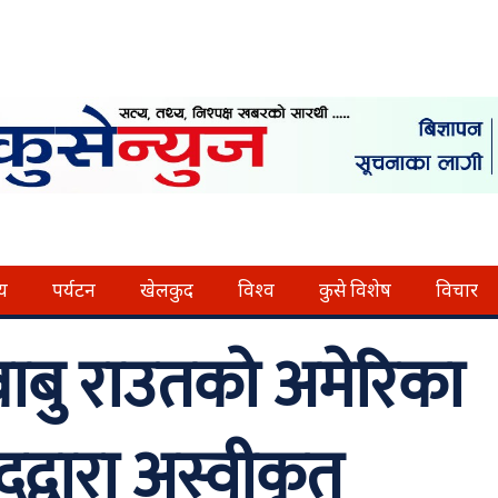
्य
पर्यटन
खेलकुद
विश्व
कुसे विशेष
विचार
लबाबु राउतको अमेरिका
दद्वारा अस्वीकृत