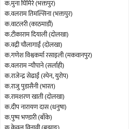
क.मुना घिमिरे (भक्तपुर)
क.वलराम तिमल्सिना (भक्तपुर)
क.वाटलरी (काठमाडौं)
क.टीकाराम दियाली (दोलखा)
क.वद्री चौलागाईं (दोलखा)
क.गणेश विश्वकर्मा रसाइली (मकवानपुर)
क.वलराम न्यौपाने (सर्लाही)
क.राजेन्द्र सेढाईं (स्पेन, युरोप)
क.राजु पुडासैनी (भारत)
क.रामशरण खाती (दोलखा)
क.दीप नारायण दास (धनुषा)
क.पुष्प भण्डारी (बाँके)
क.केवल विनावी (बझाङ)