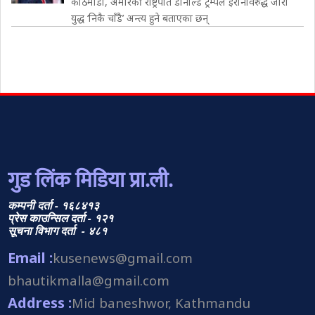
काठमाडौं, अमेरिकी राष्ट्रपति डोनाल्ड ट्रम्पले इरानविरुद्ध जारी
युद्ध ‘निकै चाँडै’ अन्त्य हुने बताएका छन्
गुड लिंक मिडिया प्रा.ली.
कम्पनी दर्ता - १६८४१३
प्रेस काउन्सिल दर्ता - १२१
सूचना विभाग दर्ता - ४८१
Email :
kusenews@gmail.com
bhautikmalla@gmail.com
Address :
Mid baneshwor, Kathmandu