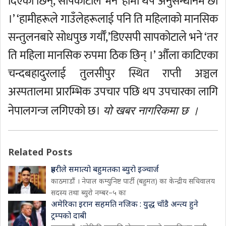
दिएकी छिन्,’सापकोटाले भने ‘हामी थप अनुसन्धानमै छौँ
।’ ‘हामीहरूले गाउँलेहरूलाई पनि ति महिलाको मानसिक
सन्तुलनबारे सोधपुछ गर्यौँ,’डिएसपी सापकोटाले भने ‘तर
ति महिला मानसिक रुपमा ठिक छिन् ।’ औँला काटिएका
चन्दबहादुरलाई तुलसीपुर स्थित राप्ती अञ्चल
अस्पतालमा प्रारम्भिक उपचार पछि थप उपचारका लागि
नेपालगन्ज लगिएको छ।
यो खबर नागरिकमा छ ।
Related Posts
प्रहरीले समात्यो बहुमतका ब्युरो इञ्चार्ज
काठमाडौं । नेपाल कम्युनिष्ट पार्टी (बहुमत) का केन्द्रीय सचिवालय
सदस्य तथा ब्युरो नम्बर–५ का
अमेरिका इरान सहमति नजिक : युद्ध चाँडै अन्त्य हुने
ट्रम्पको दाबी