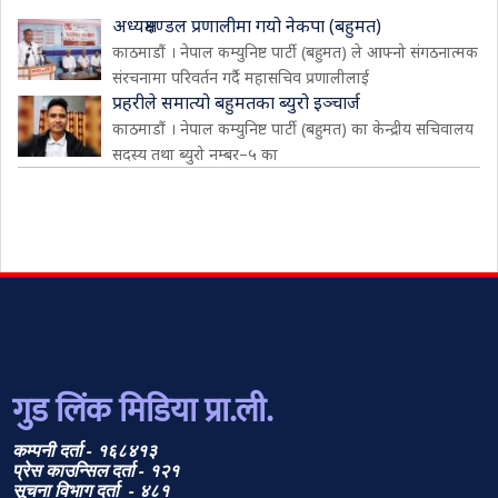
अध्यक्षमण्डल प्रणालीमा गयो नेकपा (बहुमत)
काठमाडौं । नेपाल कम्युनिष्ट पार्टी (बहुमत) ले आफ्नो संगठनात्मक
संरचनामा परिवर्तन गर्दै महासचिव प्रणालीलाई
प्रहरीले समात्यो बहुमतका ब्युरो इञ्चार्ज
काठमाडौं । नेपाल कम्युनिष्ट पार्टी (बहुमत) का केन्द्रीय सचिवालय
सदस्य तथा ब्युरो नम्बर–५ का
गुड लिंक मिडिया प्रा.ली.
कम्पनी दर्ता - १६८४१३
प्रेस काउन्सिल दर्ता - १२१
सूचना विभाग दर्ता - ४८१