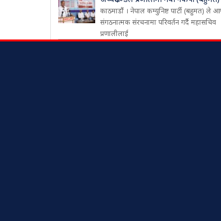
काठमाडौं । नेपाल कम्युनिष्ट पार्टी (बहुमत) ले आ
संगठनात्मक संरचनामा परिवर्तन गर्दै महासचिव
प्रणालीलाई