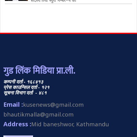
सदस्य तथा ब्युरो नम्बर–५ का
गुड लिंक मिडिया प्रा.ली.
कम्पनी दर्ता - १६८४१३
प्रेस काउन्सिल दर्ता - १२१
सूचना विभाग दर्ता - ४८१
Email :
kusenews@gmail.com
bhautikmalla@gmail.com
Address :
Mid baneshwor, Kathmandu