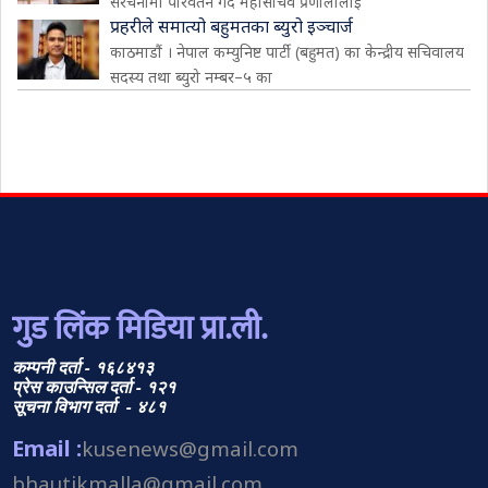
संरचनामा परिवर्तन गर्दै महासचिव प्रणालीलाई
प्रहरीले समात्यो बहुमतका ब्युरो इञ्चार्ज
काठमाडौं । नेपाल कम्युनिष्ट पार्टी (बहुमत) का केन्द्रीय सचिवालय
सदस्य तथा ब्युरो नम्बर–५ का
गुड लिंक मिडिया प्रा.ली.
कम्पनी दर्ता - १६८४१३
प्रेस काउन्सिल दर्ता - १२१
सूचना विभाग दर्ता - ४८१
Email :
kusenews@gmail.com
bhautikmalla@gmail.com