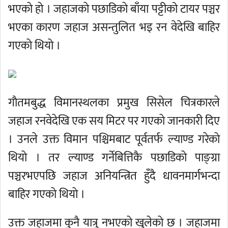
भएकाे हाे । जहाजकाे पछाडिकाे बाँया पट्टीको टायर पञ्चर
भएका कारण जहाज असन्तुलित भइ रन वेदेखि बाहिर
गएकाे थियाे ।
गाैतमबुद्ध विमानस्थलका प्रमुख सिसेल चित्रकारले
जहाज रनवेदेखि एक सय मिटर पर गएकाे जानकारी दिए
। उनले उक्त विमान पश्चिमबाट पूर्वतर्फ ल्याण्ड गरेकाे
थियाे । तर ल्याण्ड गर्नेबित्तिकै पछाडिकाे पाङ्ग्रा
पञ्चरभएपछि जहाज अनियन्त्रित हुँदै धावनमार्गभन्दा
बाहिर गएकाे थियाे ।
उक्त जहाजमा कुनै यात्रु नभएकाे खुलेकाे छ । जहाजमा