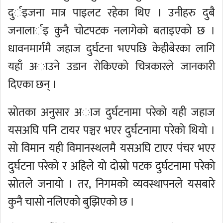
दुर्इजना मात्र पाइलट रहेका थिए । उनीहरु दुबै
जनालार्इ कुनै चाेटपटक नलागेकाे बताइएकाे छ ।
धावनमार्गमै जहाज दुर्घटना भएपछि केहीबेरका लागि
यहाँ अाउने उडान राेकिएकाे चित्रकारले जानकारी
दिएका छन् ।
स्राेतका अनुसार अाज दुर्घटनामा परेकाे यही जहाज
यसअघि पनि टायर पञ्चर भएर दुर्घटनामा परेकाे थियाे ।
साे विमान यही विमानस्थलमै यसअघि टाएर पंचर भएर
दुर्घटना परेकाे र अहिले याे दाेस्राे पटक दुर्घटनामा परेकाे
स्राेतले जनायाे । तर, निगमकाे व्यवस्थापनले यसबारे
कुनै चासाे नलिएकाे बुझिएकाे छ ।