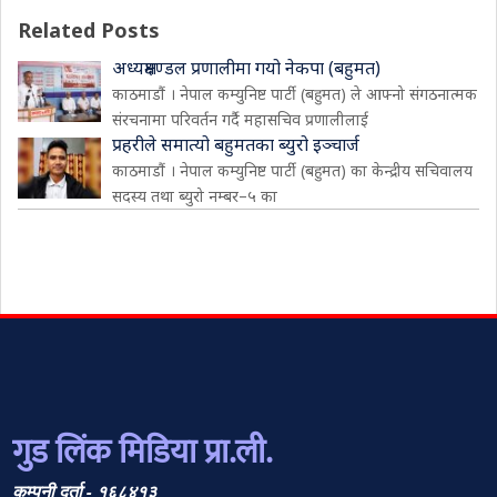
Related Posts
अध्यक्षमण्डल प्रणालीमा गयो नेकपा (बहुमत)
काठमाडौं । नेपाल कम्युनिष्ट पार्टी (बहुमत) ले आफ्नो संगठनात्मक
संरचनामा परिवर्तन गर्दै महासचिव प्रणालीलाई
प्रहरीले समात्यो बहुमतका ब्युरो इञ्चार्ज
काठमाडौं । नेपाल कम्युनिष्ट पार्टी (बहुमत) का केन्द्रीय सचिवालय
सदस्य तथा ब्युरो नम्बर–५ का
गुड लिंक मिडिया प्रा.ली.
कम्पनी दर्ता - १६८४१३