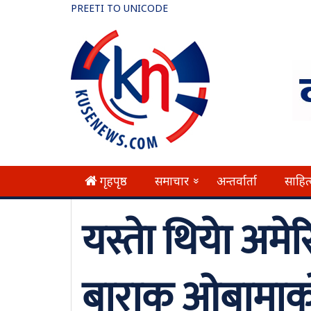
PREETI TO UNICODE
गृहपृष्ठ
समाचार
अन्तर्वार्ता
साहित
»
यस्ताे थियाे अमेरिक
बाराक ओबामाको ३