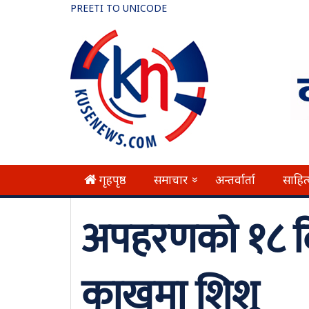
PREETI TO UNICODE
गृहपृष्ठ
समाचार
अन्तर्वार्ता
साहित
»
अपहरणको १८ 
काखमा शिशु