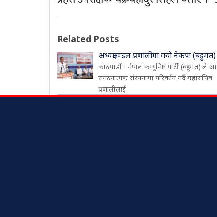
Related Posts
अध्यक्षमण्डल प्रणालीमा गयो नेकपा (बहुमत)
काठमाडौं । नेपाल कम्युनिष्ट पार्टी (बहुमत) ले आ
संगठनात्मक संरचनामा परिवर्तन गर्दै महासचिव
प्रणालीलाई