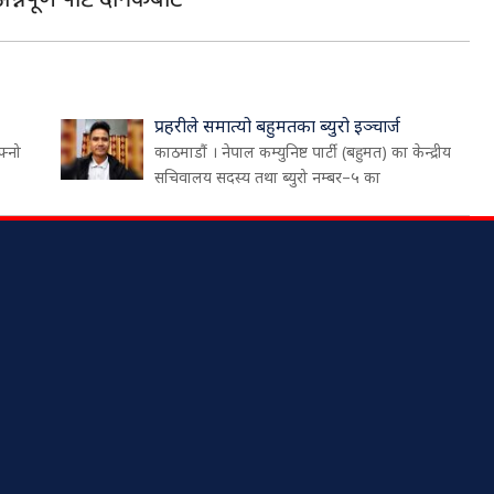
प्रहरीले समात्यो बहुमतका ब्युरो इञ्चार्ज
फ्नो
काठमाडौं । नेपाल कम्युनिष्ट पार्टी (बहुमत) का केन्द्रीय
सचिवालय सदस्य तथा ब्युरो नम्बर–५ का