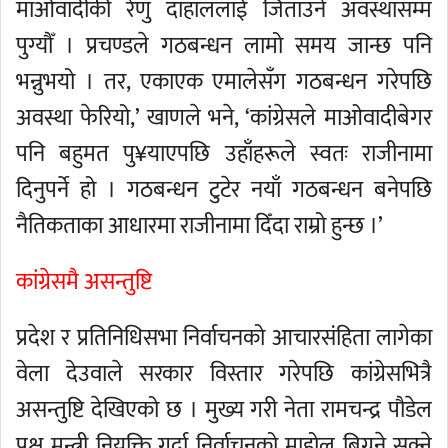
माओवादीकी रेणु दाहाललाई जिताउने अवस्थासम्म
पुग्यौँ । प्रचण्डले गठबन्धन लामो समय जान्छ पनि
भन्नुभयो । तर, एकाएक एमालेसँग गठबन्धन गरेपछि
अवस्था फेरियो,’ खाणले भने, ‘कांग्रेसले माओवादीबेगर
पनि बहुमत पु¥याएपछि उहाँहरूले स्वतः राजीनामा
दिनुपर्ने हो । गठबन्धन टुटेर नयाँ गठबन्धन बनेपछि
नैतिकताका आधारमा राजीनामा दिँदा राम्रो हुन्छ ।’
कांग्रेसमै असन्तुष्टि
प्रदेश र प्रतिनिधिसभा निर्वाचनको आचारसंहिता लागेका
वेला देउवाले सरकार विस्तार गरेपछि कांग्रेसभित्रै
असन्तुष्टि देखिएको छ । मुख्य गरी नेता रामचन्द्र पौडेल
पक्ष मन्त्री नियुक्ति गर्दा निर्वाचनको माहोल बिग्रने सक्ने