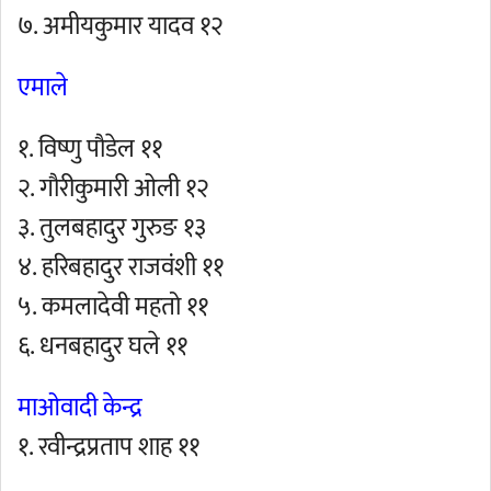
७. अमीयकुमार यादव १२
एमाले
१. विष्णु पौडेल ११
२. गौरीकुमारी ओली १२
३. तुलबहादुर गुरुङ १३
४. हरिबहादुर राजवंशी ११
५. कमलादेवी महतो ११
६. धनबहादुर घले ११
माओवादी केन्द्र
१. रवीन्द्रप्रताप शाह ११