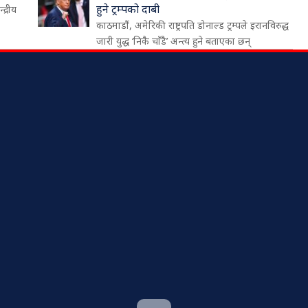
हुने ट्रम्पको दाबी
द्रीय
काठमाडौं, अमेरिकी राष्ट्रपति डोनाल्ड ट्रम्पले इरानविरुद्ध
जारी युद्ध ‘निकै चाँडै’ अन्त्य हुने बताएका छन्