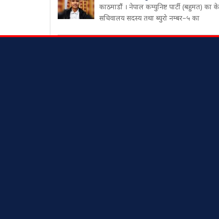
काठमाडौं । नेपाल कम्युनिष्ट पार्टी (बहुमत) का केन्
सचिवालय सदस्य तथा ब्युरो नम्बर–५ का