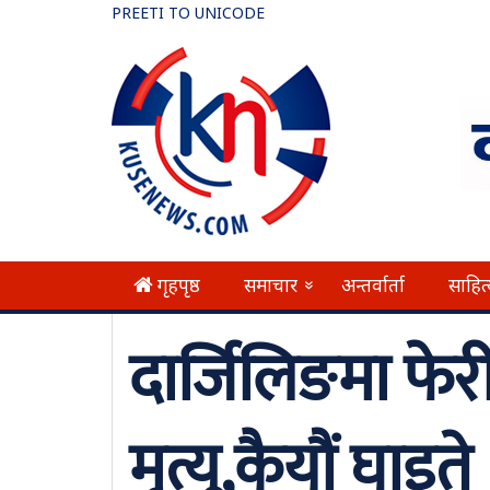
PREETI TO UNICODE
गृहपृष्ठ
समाचार
अन्तर्वार्ता
साहित
»
दार्जिलिङमा फेरी
मृत्यु,कैयौं घाइते