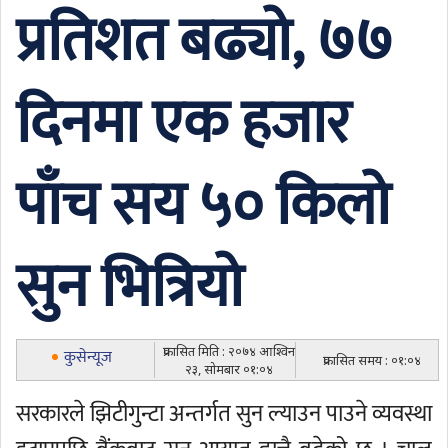
प्रतिशत बढ्यो, ७७
दिनमा एक हजार
पाँच सय ५० किलो
सुन भित्रियो
प्रकासित मिति : २०७४ आश्विन
कुसेन्यूज
प्रकासित समय : ०१:०४
२३, सोमबार ०१:०४
सरकारले झिटीगुन्टा अन्तर्गत सुन ल्याउन पाउने व्यवस्था