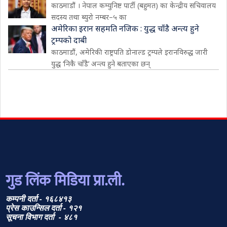
काठमाडौं । नेपाल कम्युनिष्ट पार्टी (बहुमत) का केन्द्रीय सचिवालय
सदस्य तथा ब्युरो नम्बर–५ का
अमेरिका इरान सहमति नजिक : युद्ध चाँडै अन्त्य हुने
ट्रम्पको दाबी
काठमाडौं, अमेरिकी राष्ट्रपति डोनाल्ड ट्रम्पले इरानविरुद्ध जारी
युद्ध ‘निकै चाँडै’ अन्त्य हुने बताएका छन्
गुड लिंक मिडिया प्रा.ली.
कम्पनी दर्ता - १६८४१३
प्रेस काउन्सिल दर्ता - १२१
सूचना विभाग दर्ता - ४८१